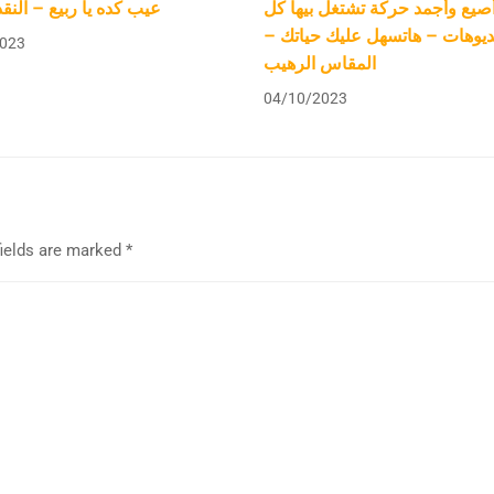
صيع وأجمد حركة تشتغل بيها كل
عيب كده يا ربيع – النق
فيديوهات – هاتسهل عليك حياتك
023
المقاس الرهيب
04/10/2023
fields are marked
*