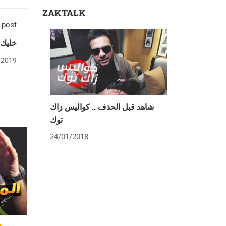
ZAKTALK
 post
خليك 
/2019
شاهد قبل الحذف .. كواليس زاك
توك
24/01/2018