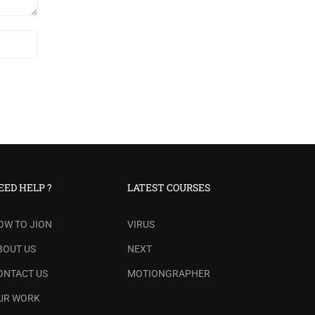
EED HELP ?
LATEST COURSES
OW TO JION
VIRUS
BOUT US
NEXT
ONTACT US
MOTIONGRAPHER
UR WORK