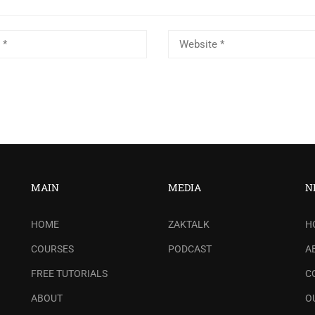
MAIN
MEDIA
N
HOME
ZAKTALK
H
COURSES
PODCAST
A
FREE TUTORIALS
C
ABOUT
O