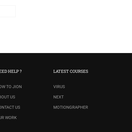
EED HELP ?
LATEST COURSES
OW TO JION
VIRUS
BOUT US
NEXT
ONTACT US
MOTIONGRAPHER
UR WORK