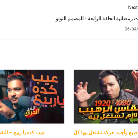
Next
ت رمضانية الحلقة الرابعة - المصمم النونو
06/04
صيع وأجمد حركة تشتغل بيها كل
عيب كده يا ربيع – النق