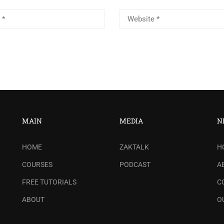
MAIN
MEDIA
N
HOME
ZAKTALK
H
COURSES
PODCAST
A
FREE TUTORIALS
C
ABOUT
O