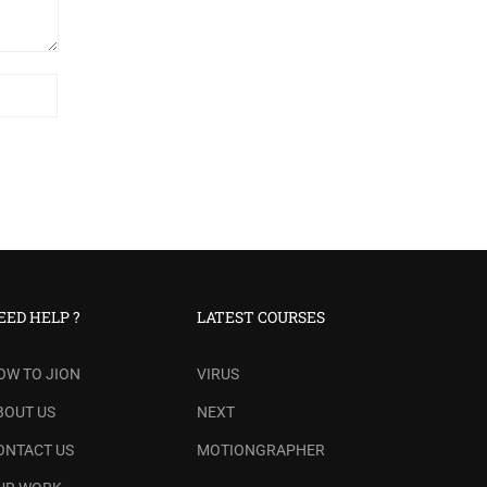
EED HELP ?
LATEST COURSES
OW TO JION
VIRUS
BOUT US
NEXT
ONTACT US
MOTIONGRAPHER