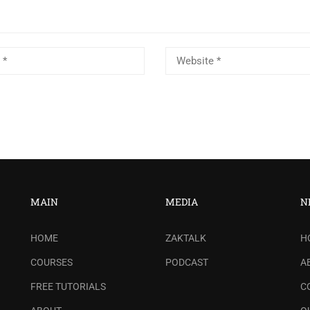
MAIN
MEDIA
N
HOME
ZAKTALK
H
COURSES
PODCAST
A
FREE TUTORIALS
C