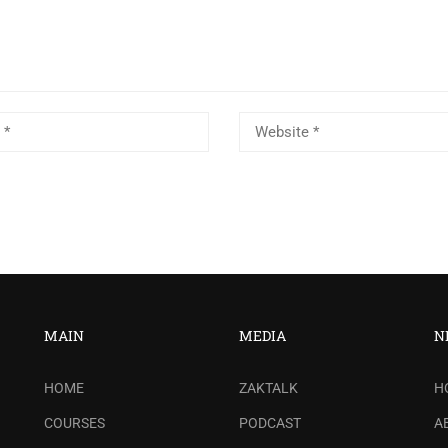
MAIN
MEDIA
N
HOME
ZAKTALK
H
COURSES
PODCAST
A