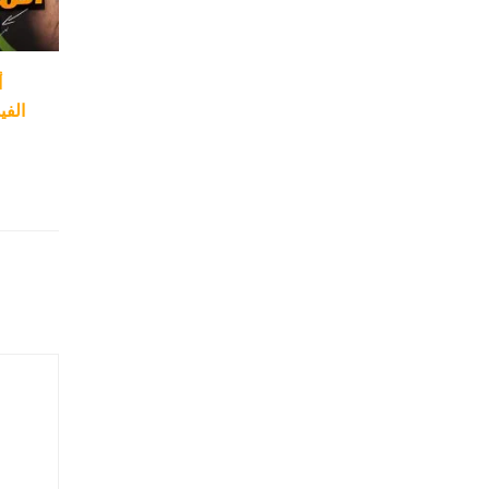
أ
ال –