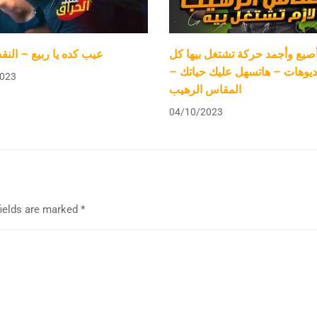
صيع وأجمد حركة تشتغل بيها كل
عيب كده يا ربيع – النق
فيديوهات – هاتسهل عليك حياتك
023
المقاس الرهيب
04/10/2023
fields are marked
*