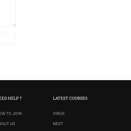
EED HELP ?
LATEST COURSES
OW TO JION
VIRUS
BOUT US
NEXT