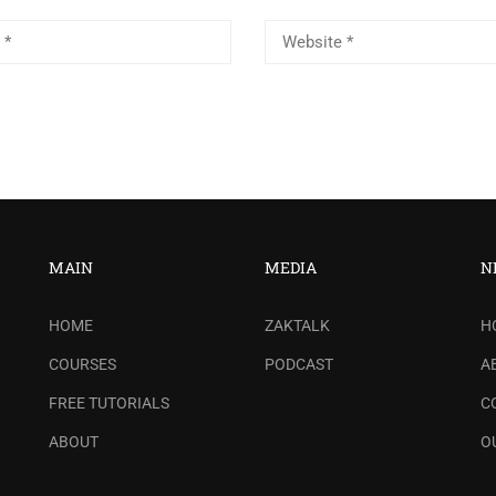
MAIN
MEDIA
N
HOME
ZAKTALK
H
COURSES
PODCAST
A
FREE TUTORIALS
C
ABOUT
O