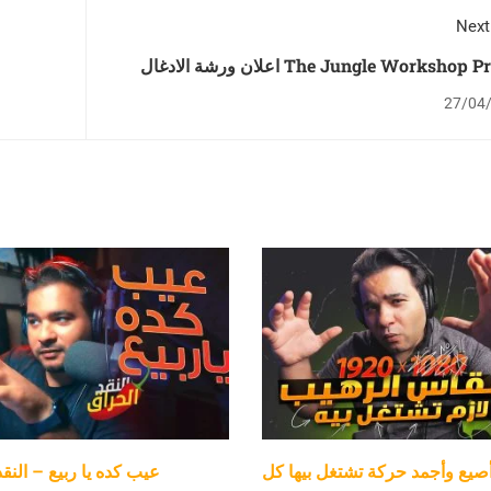
Next
اعلان ورشة الادغال The Jungle Worksho
27/04
صيع وأجمد حركة تشتغل بيها كل
عيب كده يا ربيع – النق