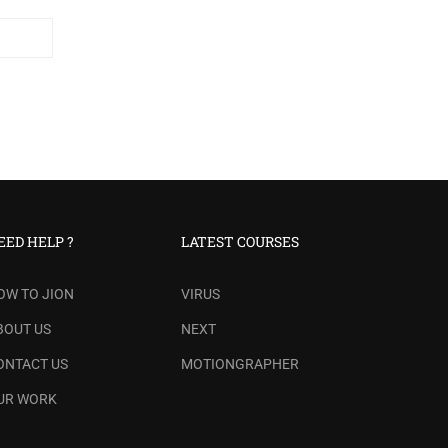
EED HELP ?
LATEST COURSES
OW TO JION
VIRUS
BOUT US
NEXT
ONTACT US
MOTIONGRAPHER
UR WORK